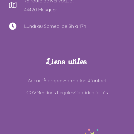
75 route de Kervaguet
44420 Mesquer
Lundi au Samedi de 8h à 17h
Liens utiles
Accueil
À propos
Formations
Contact
CGV
Mentions Légales
Confidentialités